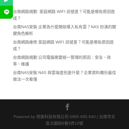
台南網路規劃: 家庭網路 WIFI 訊號差？可能是哪些原因造
成？
台南NAS安裝:企業為什麼開始導入私有雲？NAS 扮演的關
鍵角色解析
台南網路維修:家庭網路 WIFI 訊號差？可能是哪些原因造
成？
台南網路規劃:公司電腦需要統一管理的原因：安全、效
率、維護
台南NAS安裝:NAS 與雲端差別是什麼？企業資料備份最佳
做法一次看懂
Powered by 明憲科技有限公司 0965-685-640 | 台南市北
區北園街8巷9弄10號