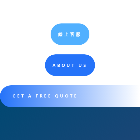
線上客服
ABOUT US
GET A FREE QUOTE