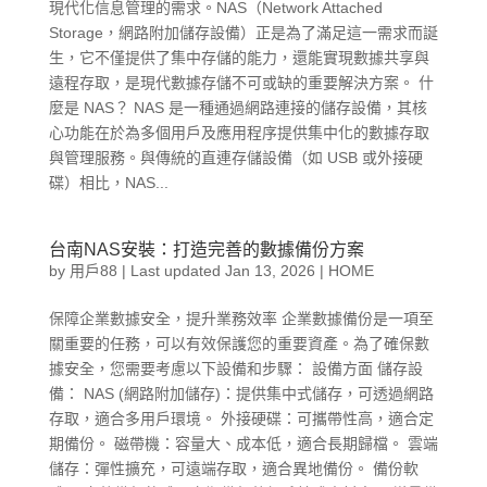
現代化信息管理的需求。NAS（Network Attached
Storage，網路附加儲存設備）正是為了滿足這一需求而誕
生，它不僅提供了集中存儲的能力，還能實現數據共享與
遠程存取，是現代數據存儲不可或缺的重要解決方案。 什
麼是 NAS？ NAS 是一種通過網路連接的儲存設備，其核
心功能在於為多個用戶及應用程序提供集中化的數據存取
與管理服務。與傳統的直連存儲設備（如 USB 或外接硬
碟）相比，NAS...
台南NAS安裝：打造完善的數據備份方案
by
用戶88
|
Last updated Jan 13, 2026
|
HOME
保障企業數據安全，提升業務效率 企業數據備份是一項至
關重要的任務，可以有效保護您的重要資產。為了確保數
據安全，您需要考慮以下設備和步驟： 設備方面 儲存設
備： NAS (網路附加儲存)：提供集中式儲存，可透過網路
存取，適合多用戶環境。 外接硬碟：可攜帶性高，適合定
期備份。 磁帶機：容量大、成本低，適合長期歸檔。 雲端
儲存：彈性擴充，可遠端存取，適合異地備份。 備份軟