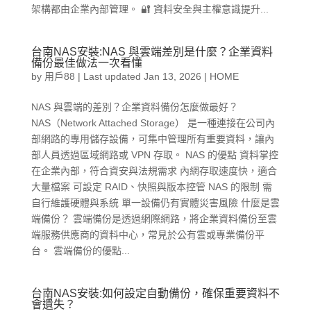
架構都由企業內部管理。 🔐 資料安全與主權意識提升...
台南NAS安裝:NAS 與雲端差別是什麼？企業資料
備份最佳做法一次看懂
by
用戶88
|
Last updated Jan 13, 2026
|
HOME
NAS 與雲端的差別？企業資料備份怎麼做最好？
NAS（Network Attached Storage） 是一種連接在公司內
部網路的專用儲存設備，可集中管理所有重要資料，讓內
部人員透過區域網路或 VPN 存取。 NAS 的優點 資料掌控
在企業內部，符合資安與法規需求 內網存取速度快，適合
大量檔案 可設定 RAID、快照與版本控管 NAS 的限制 需
自行維護硬體與系統 單一設備仍有實體災害風險 什麼是雲
端備份？ 雲端備份是透過網際網路，將企業資料備份至雲
端服務供應商的資料中心，常見於公有雲或專業備份平
台。 雲端備份的優點...
台南NAS安裝:如何設定自動備份，確保重要資料不
會遺失？