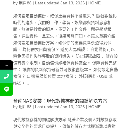
by
用戶88
|
Last updated Jan 13, 2026
|
HOME
如何設定自動備份，確保重要資料不會遺失？ 隨著數位化
時代的進步，我們的工作、學習、娛樂都與資料息息相
關。無論是珍貴的照片、重要的工作文件，還是學期報
告，這些資料一旦丟失，後果可想而知。本篇文章將介紹
如何設定自動備份方案，確保你的重要資料永遠得到保
護。 為何需要自動備份？ 避免人為錯誤： 自動備份可以
避免因操作失誤導致的資料遺失。 防止硬碟故障： 儲存設
備有壽命限制，自動備份能確保資料安全。 保障資料完整
←
性： 讓你的資料保持最新並可恢復舊版本。 如何設定自動
備份？ 1. 選擇備份位置 本地備份： 外接硬碟、USB 或
NAS。...
台南NAS安裝：現代數據存儲的關鍵解決方案
by
用戶88
|
Last updated Jan 13, 2026
|
HOME
現代數據存儲的關鍵解決方案 隨著企業及個人對數據存取
與安全性的要求日益提升，傳統的儲存方式逐漸難以應對