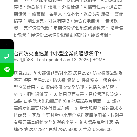
存取，適合多用戶環境。 外接硬碟：可攜帶性高，適合定
期備份。 磁帶機：容量大、成本低，適合長期歸檔。 雲端
儲存：彈性擴充，可遠端存取，適合異地備份。 備份軟
體： 完整備份軟體：定期備份整個系統或資料夾。 增量備
份軟體：僅備份上次備份後變更的部分，節省時間。...
←
台南防火牆維護:中小型企業的理想選擇?
by
用戶88
|
Last updated Jan 13, 2026
|
HOME
居易2927 防火牆優缺點對比表 居易2927 防火牆優缺點及
客群 項目 居易2927 防火牆 優點 1. 性能穩定，適合中小
型企業使用。 2. 提供多層次安全防護，包括入侵防禦、
VPN、網址過濾等。 3. 使用界面友善，易於管理和設定。
缺點 1. 進階功能和擴展性較其他高端品牌稍弱。 2. 部分
高級功能需要額外付費或升級。 3. 對大規模企業的需求支
持較弱。 客群 主要針對中小型企業和家庭使用者，特別是
有需要基本網絡安全防護的企業。 防火牆品牌對比表 品
牌/型號 居易2927 思科 ASA 5500-X 華為 USG6600...