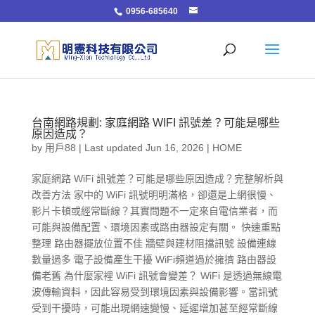
0956-685640
台南網路規劃: 家庭網路 WIFI 訊號差？可能是哪些
原因造成？
by
用戶88
|
Last updated Jun 16, 2026
|
HOME
家庭網路 WiFi 訊號差？可能是哪些原因造成？完整解析與
改善方法 家中的 WiFi 訊號明明滿格，卻還是上網很慢、
影片卡頓或經常斷線？其實問題不一定來自電信業者，而
可能與設備配置、環境因素或路由器設定有關。 快速重點
整理 路由器擺放位置不佳 牆壁與建材阻擋訊號 設備連線
數量過多 電子設備產生干擾 WiFi頻道過於擁擠 路由器設
備老舊 為什麼家裡 WiFi 訊號會變差？ WiFi 是透過無線電
波傳輸資料，因此容易受到環境因素與設備影響。當訊號
受到干擾時，可能出現網速變慢、延遲增加甚至經常斷線