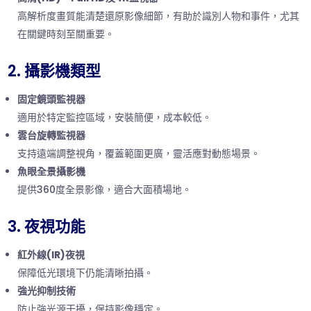
高解析度畫質能清楚還原影像細節，有助於識別人物和事件，尤其
在關鍵時刻至關重要。
2. 攝影機類型
固定鏡頭監視器
適用於特定監控區域，安裝簡便，成本較低。
雲台旋轉監視器
支持遠端調整視角，覆蓋範圍更廣，靈活應對動態場景。
魚眼全景攝影機
提供360度全景影像，適合大面積場地。
3. 夜視功能
紅外線(IR)夜視
保障低光環境下仍能清晰拍攝。
強光抑制技術
防止強光源干擾，保持影像穩定。